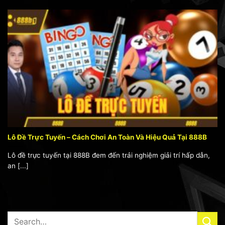
Lô Đề Trực Tuyến – Cách Chơi An Toàn Và Hiệu Quả Tại 888B
Lô đề trực tuyến tại 888B đem đến trải nghiệm giải trí hấp dẫn,
an [...]