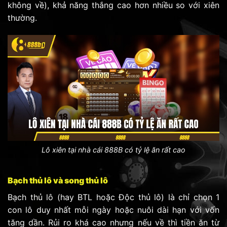
không về), khả năng thắng cao hơn nhiều so với xiên
thường.
Lô xiên tại nhà cái 888B có tỷ lệ ăn rất cao
Bạch thủ lô và song thủ lô
Bạch thủ lô (hay BTL hoặc Độc thủ lô) là chỉ chọn 1
con lô duy nhất mỗi ngày hoặc nuôi dài hạn với vốn
tăng dần. Rủi ro khá cao nhưng nếu về thì tiền ăn từ