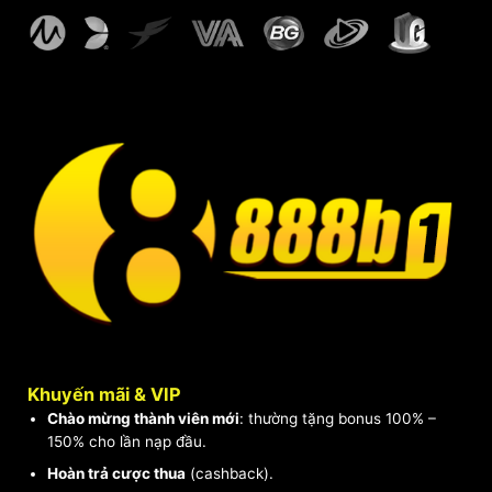
Khuyến mãi & VIP
Chào mừng thành viên mới
: thường tặng bonus 100% –
150% cho lần nạp đầu.
Hoàn trả cược thua
(cashback).