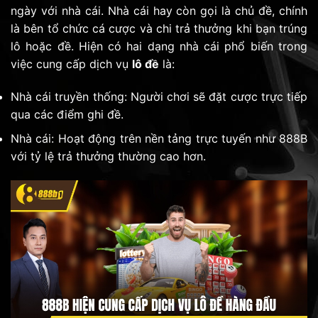
ngày với nhà cái. Nhà cái hay còn gọi là chủ đề, chính
là bên tổ chức cá cược và chi trả thưởng khi bạn trúng
lô hoặc đề. Hiện có hai dạng nhà cái phổ biến trong
việc cung cấp dịch vụ
lô đề
là:
Nhà cái truyền thống: Người chơi sẽ đặt cược trực tiếp
qua các điểm ghi đề.
Nhà cái: Hoạt động trên nền tảng trực tuyến như 888B
với tỷ lệ trả thưởng thường cao hơn.