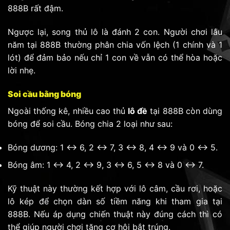
888B rất đậm.
Ngược lại, song thủ lô là đánh 2 con. Người chơi lâu
năm tại 888B thường phân chia vốn lệch (1 chính và 1
lót) để đảm bảo nếu chỉ 1 con về vẫn có thể hòa hoặc
lời nhẹ.
Soi cầu bằng bóng
Ngoài thống kê, nhiều cao thủ
lô đề
tại 888B còn dùng
bóng để soi cầu. Bóng chia 2 loại như sau:
Bóng dương: 1 ↔ 6, 2 ↔ 7, 3 ↔ 8, 4 ↔ 9 và 0 ↔ 5.
Bóng âm: 1 ↔ 4, 2 ↔ 9, 3 ↔ 6, 5 ↔ 8 và 0 ↔ 7.
Kỹ thuật này thường kết hợp với lô câm, cầu rơi, hoặc
lô kép để chọn dàn số tiềm năng khi tham gia tại
888B. Nếu áp dụng chiến thuật này đúng cách thì có
thể giúp người chơi tăng cơ hội bắt trúng.