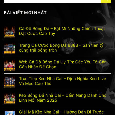
BÀI VIẾT MỚI NHẤT
Cá Độ Bóng Đá – Bật Mí Những Chiến Thuật
Đặt Cược Cao Tay
Trang Cá Cược Bóng Đá 888B – Săn tiền tỷ
cùng trái bóng tròn
Web Cá Độ Bóng Đá Uy Tín: Các Yếu Tố Cần
Cân Nhắc Để Chọn
Truc Tiep Keo Nha Cai – Định Nghĩa Kèo Live
Và Mẹo Cao Thủ
Kèo Bóng Đá Nhà Cái – Cẩm Nang Dành Cho
Lính Mới Năm 2025
Giải Mã Kèo Nhà Cái – Hướng Dẫn Đi Trước