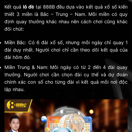
Kết quả
lô đề
tại 888B đều dựa vào kết quả xổ số kiến
thiết 3 miền là Bắc – Trung – Nam. Mỗi miền có quy
định quay thưởng khác nhau nên cách chơi cũng khác
đôi chút:
Miền Bắc: Có 6 đài xổ số, nhưng mỗi ngày chỉ quay 1
đài duy nhất. Người chơi chỉ cần theo dõi kết quả của
đài hôm đó.
Miền Trung & Nam: Mỗi ngày có từ 2 đến 4 đài quay
thưởng. Người chơi cần chọn đài cụ thể và dự đoán
chính xác con số cho từng đài vì kết quả mỗi nơi độc
lập nhau.