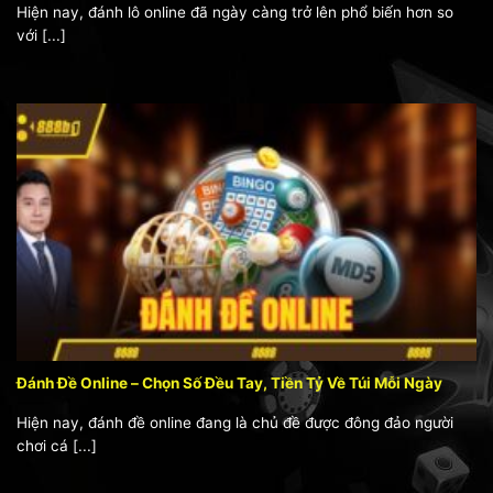
Hiện nay, đánh lô online đã ngày càng trở lên phổ biến hơn so
với [...]
Đánh Đề Online – Chọn Số Đều Tay, Tiền Tỷ Về Túi Mỗi Ngày
Hiện nay, đánh đề online đang là chủ đề được đông đảo người
chơi cá [...]