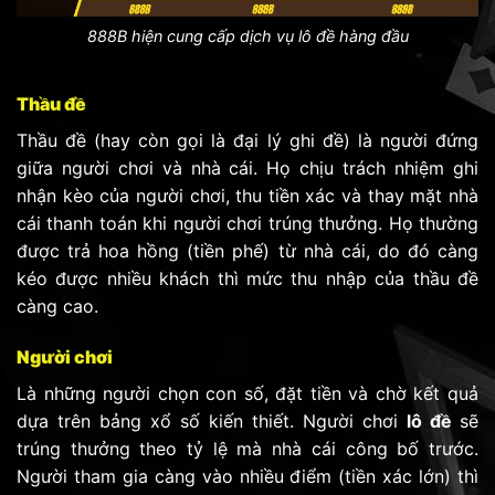
888B hiện cung cấp dịch vụ lô đề hàng đầu
Thầu đề
Thầu đề (hay còn gọi là đại lý ghi đề) là người đứng
giữa người chơi và nhà cái. Họ chịu trách nhiệm ghi
nhận kèo của người chơi, thu tiền xác và thay mặt nhà
cái thanh toán khi người chơi trúng thưởng. Họ thường
được trả hoa hồng (tiền phế) từ nhà cái, do đó càng
kéo được nhiều khách thì mức thu nhập của thầu đề
càng cao.
Người chơi
Là những người chọn con số, đặt tiền và chờ kết quả
dựa trên bảng xổ số kiến thiết. Người chơi
lô đề
sẽ
trúng thưởng theo tỷ lệ mà nhà cái công bố trước.
Người tham gia càng vào nhiều điểm (tiền xác lớn) thì