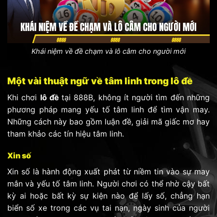
Khái niệm về đề chạm và lô câm cho người mới
Một vài thuật ngữ về tâm linh trong lô đề
Khi chơi
lô đề
tại 888B, không ít người tìm đến những
phương pháp mang yếu tố tâm linh để tìm vận may.
Những cách này bao gồm luận đề, giải mã giấc mơ hay
tham khảo các tín hiệu tâm linh.
Xin số
Xin số là hành động xuất phát từ niềm tin vào sự may
mắn và yếu tố tâm linh. Người chơi có thể nhờ cậy bất
kỳ ai hoặc bất kỳ sự kiện nào để lấy số, chẳng hạn
biển số xe trong các vụ tai nạn, ngày sinh của người