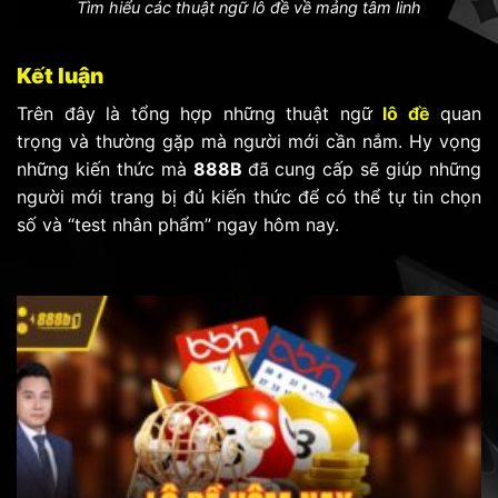
Tìm hiểu các thuật ngữ lô đề về mảng tâm linh
Kết luận
Trên đây là tổng hợp những thuật ngữ
lô đề
quan
trọng và thường gặp mà người mới cần nắm. Hy vọng
những kiến thức mà
888B
đã cung cấp sẽ giúp những
người mới trang bị đủ kiến thức để có thể tự tin chọn
số và “test nhân phẩm” ngay hôm nay.