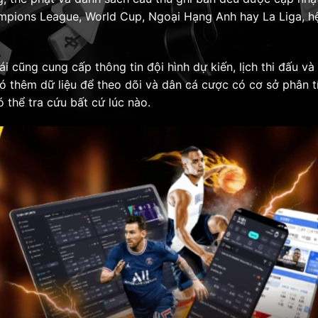
ampions League, World Cup, Ngoại Hạng Anh hay La Liga, h
ái cũng cung cấp thông tin đội hình dự kiến, lịch thi đấu 
ó thêm dữ liệu để theo dõi và dân cá cược có cơ sở phân t
 thể tra cứu bất cứ lúc nào.