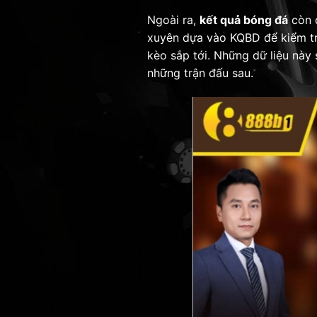
Ngoài ra,
kết quả bóng đá
còn đ
xuyên dựa vào KQBD để kiểm tra
kèo sắp tới. Những dữ liệu này
những trận đấu sau.