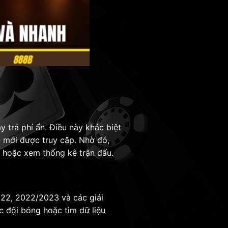
 trả phí ẩn. Điều này khác biệt
 mới được truy cập. Nhờ đó,
 hoặc xem thống kê trận đấu.
22, 2022/2023 và các giải
c đội bóng hoặc tìm dữ liệu