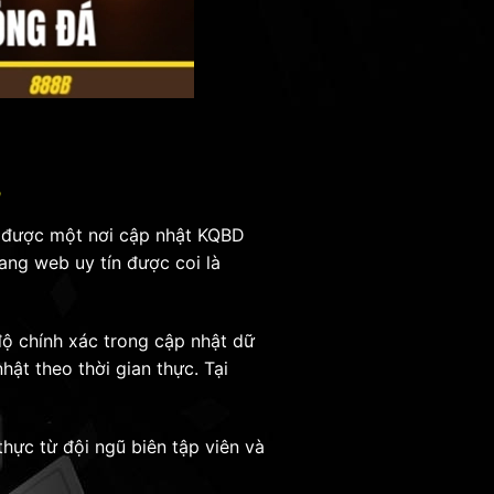
B
ìm được một nơi cập nhật KQBD
ang web uy tín được coi là
độ chính xác trong cập nhật dữ
nhật theo thời gian thực. Tại
thực từ đội ngũ biên tập viên và