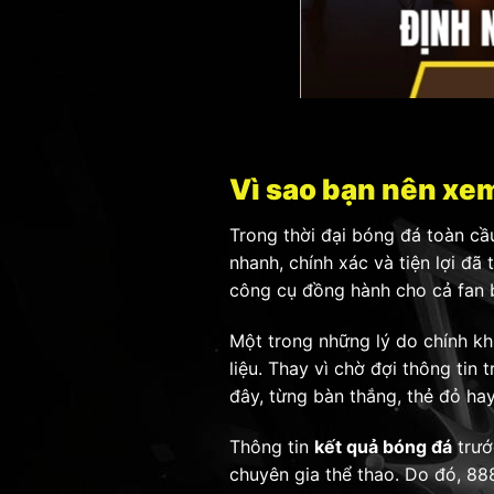
Vì sao bạn nên xem
Trong thời đại bóng đá toàn cầ
nhanh, chính xác và tiện lợi đã
công cụ đồng hành cho cả fan b
Một trong những lý do chính kh
liệu. Thay vì chờ đợi thông tin 
đây, từng bàn thắng, thẻ đỏ ha
Thông tin
kết quả bóng đá
trướ
chuyên gia thể thao. Do đó, 8