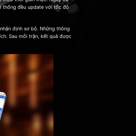
ệ thống đều update với tốc độ
và nhận định sơ bộ. Những thông
ích. Sau mỗi trận, kết quả được