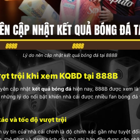
Lý do nên cập nhật kết quả bóng đá tại 888B
t trội khi xem KQBD tại 888B
uyên cập nhật
kết quả bóng đá
hiện nay, 888B được xem là 
à những lý do nổi bật khiến nhà cái được nhiều fan bóng đá
ác và tốc độ vượt trội
uy tín của nhà cái chính là độ chính xác gần như tuyệt đối
g, thẻ phạt và danh sách cầu thủ ghi bàn đều được cập nhậ