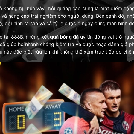
và không bị “bủa vây” bởi quảng cáo cũng là một điểm cộng 
n và nâng cao trải nghiệm cho người dùng. Bên cạnh đó, nhà
, đội hình ra sân và cả tỷ lệ cược ở ngay cùng màn hình để
ợc tại 888B, những
kết quả bóng đá
uy tín đóng vai trò nguồ
c sẽ giúp họ nhanh chóng kiểm tra vé cược hoặc đánh giá p
u này đặc biệt hữu ích khi không thể xem trực tiếp do chên