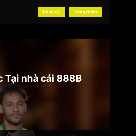
Đăng ký
Đăng Nhập
 Tại nhà cái 888B