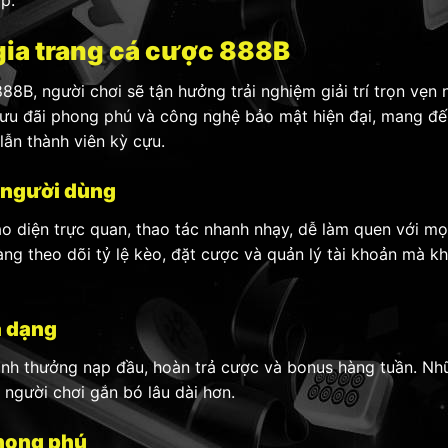
gia trang cá cược 888B
88B, người chơi sẽ tận hưởng trải nghiệm giải trí trọn vẹn
 ưu đãi phong phú và công nghệ bảo mật hiện đại, mang đế
lẫn thành viên kỳ cựu.
i người dùng
ao diện trực quan, thao tác nhanh nhạy, dễ làm quen với mọ
dàng theo dõi tỷ lệ kèo, đặt cược và quản lý tài khoản mà 
a dạng
ình thưởng nạp đầu, hoàn trả cược và bonus hàng tuần. Nhữ
 người chơi gắn bó lâu dài hơn.
hong phú