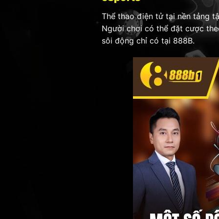
Thể thao điện tử tại nền tảng 
Người chơi có thể đặt cược the
sôi động chỉ có tại 888B.