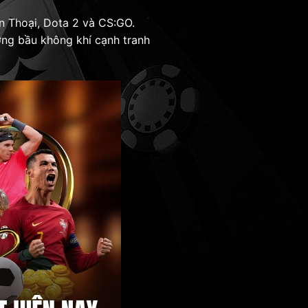
n Thoại, Dota 2 và CS:GO.
ởng bầu không khí cạnh tranh