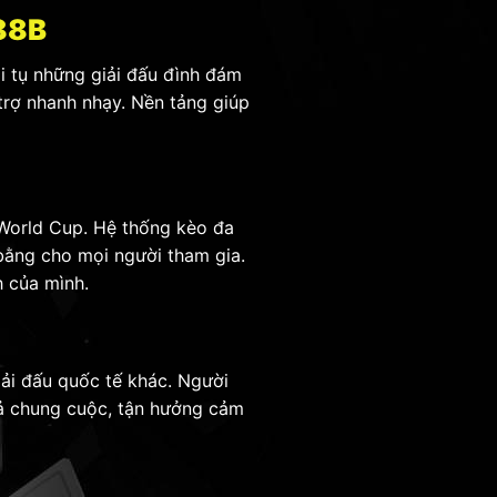
888B
i tụ những giải đấu đình đám
 trợ nhanh nhạy. Nền tảng giúp
 World Cup. Hệ thống kèo đa
 bằng cho mọi người tham gia.
h của mình.
ải đấu quốc tế khác. Người
uả chung cuộc, tận hưởng cảm