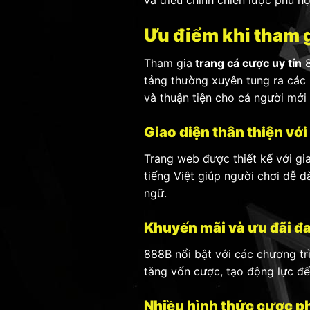
Ưu điểm khi tham 
Tham gia
trang cá cược uy tín
8
tảng thường xuyên tung ra các
và thuận tiện cho cả người mới 
Giao diện thân thiện vớ
Trang web được thiết kế với gi
tiếng Việt giúp người chơi dễ 
ngữ.
Khuyến mãi và ưu đãi đ
888B nổi bật với các chương tr
tăng vốn cược, tạo động lực để
Nhiều hình thức cược p