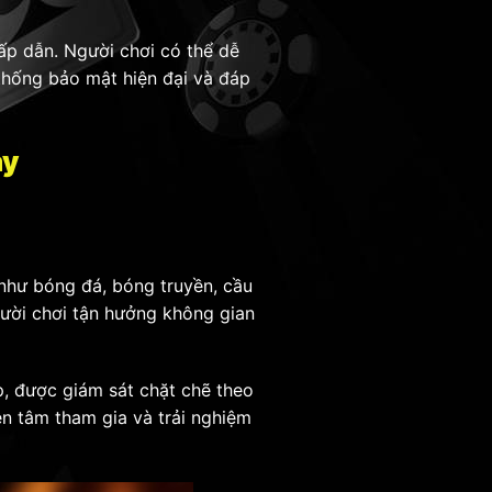
hấp dẫn. Người chơi có thể dễ
 thống bảo mật hiện đại và đáp
ay
 như bóng đá, bóng truyền, cầu
gười chơi tận hưởng không gian
p, được giám sát chặt chẽ theo
ên tâm tham gia và trải nghiệm