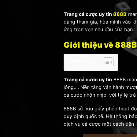
Trang cá cược uy tín
888B
mang
dàng tham gia, hòa mình vào khô
ứng trọn vẹn nhu cầu của bạn.
Giới thiệu về 888B 
Danh mục
Trang cá cược uy tín
888B mang 
lông…. Nền tảng vận hành mượt 
cá cược nhộn nhịp, với tỷ lệ trả
888B sở hữu giấy phép hoạt độn
quy định quốc tế. Hệ thống bảo 
dịch vụ cá cược một cách tiện l